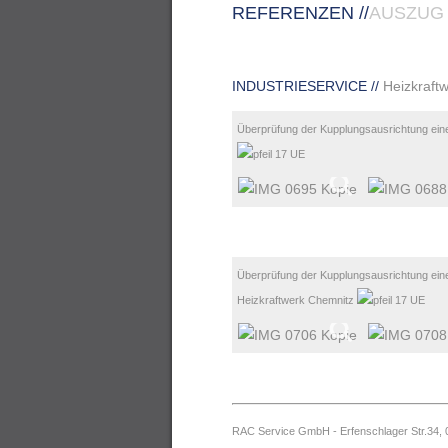
REFERENZEN //
AUSZUG
INDUSTRIESERVICE //
Heizkraft
Überprüfung der Kupplungsausrichtung ein
Überprüfung der Kupplungsausrichtung ein
Heizkraftwerk Chemnitz
RAC Service GmbH
- Erfenschlager Str.34,