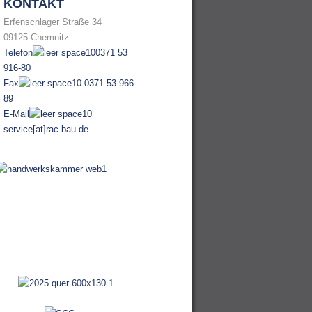
KONTAKT
Erfenschlager Straße 34
09125 Chemnitz
Telefon
0371 53
916-80
Fax
0371 53 966-
89
E-Mail
service[at]rac-bau.de